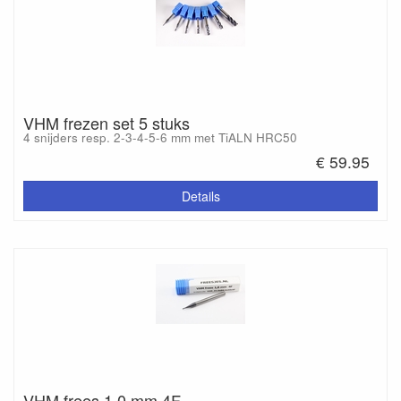
VHM frezen set 5 stuks
4 snijders resp. 2-3-4-5-6 mm met TiALN HRC50
€ 59.95
Details
VHM frees 1,0 mm 4F