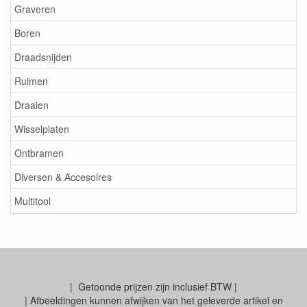
Graveren
Boren
Draadsnijden
Ruimen
Draaien
Wisselplaten
Ontbramen
Diversen & Accesoires
Multitool
| Getoonde prijzen zijn inclusief BTW |
| Afbeeldingen kunnen afwijken van het geleverde artikel en