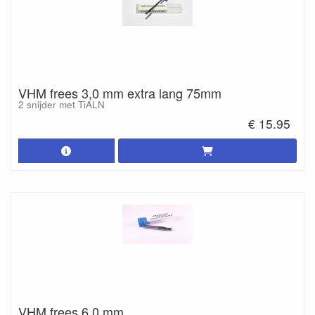
VHM frees 3,0 mm extra lang 75mm
2 snijder met TiALN
€ 15.95
VHM frees 6,0 mm