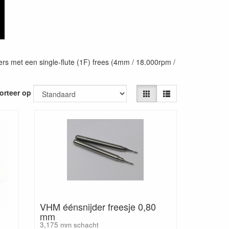
ters met een single-flute (1F) frees (4mm / 18.000rpm /
orteer op
VHM éénsnijder freesje 0,80
mm
3,175 mm schacht