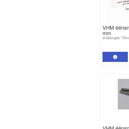
VHM éénsni
mm
snijlengte 15
VHM éénsni