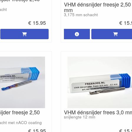
VHM éénsnijder freesje 2,50
mm
acht
3,175 mm schacht
€ 15.95
€ 15
jder freesje 2,50
VHM éénsnijder frees 3,0 m
snijlengte 12 mm
acht met nACO coating
€ 15.95
€ 15