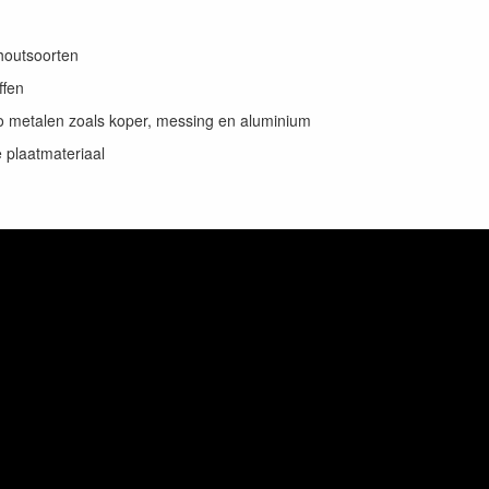
houtsoorten
ffen
o metalen zoals koper, messing en aluminium
 plaatmateriaal