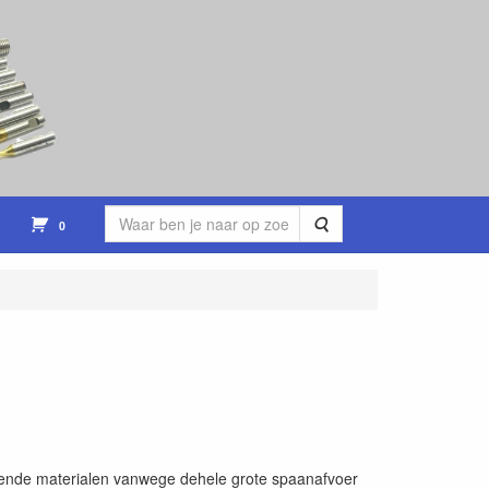
Zoeken
0
olgende materialen vanwege dehele grote spaanafvoer