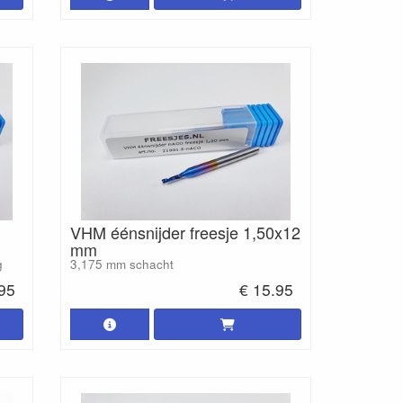
VHM éénsnijder freesje 1,50x12
mm
g
3,175 mm schacht
.95
€ 15.95