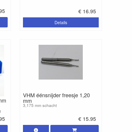
.95
€ 16.95
Details
VHM éénsnijder freesje 1,20
 mm
mm
3,175 mm schacht
g
.95
€ 15.95