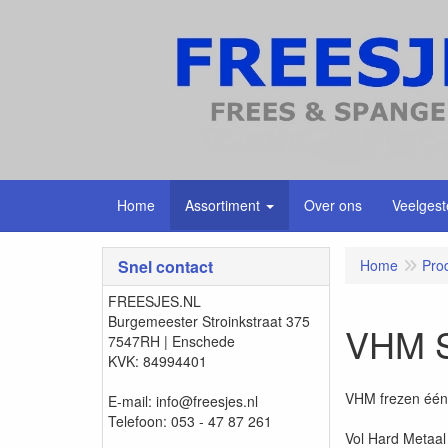
Home
Assortiment
Over ons
Veelgest
Snel contact
Home
Pro
FREESJES.NL
Burgemeester Stroinkstraat 375
VHM Sp
7547RH | Enschede
KVK: 84994401
VHM frezen één
E-mail: info@freesjes.nl
Telefoon: 053 - 47 87 261
Vol Hard Metaal