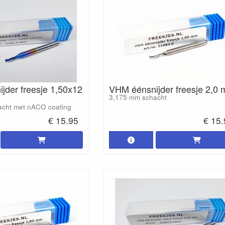
jder freesje 1,50x12
VHM éénsnijder freesje 2,0
3,175 mm schacht
acht met nACO coating
€ 15.95
€ 15