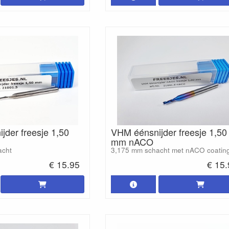
jder freesje 1,50
VHM éénsnijder freesje 1,50
mm nACO
acht
3,175 mm schacht met nACO coatin
€ 15.95
€ 15