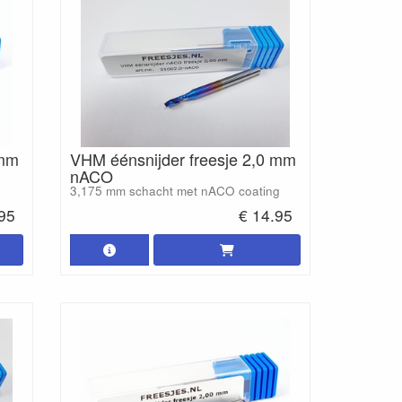
 mm
VHM éénsnijder freesje 2,0 mm
nACO
3,175 mm schacht met nACO coating
.95
€ 14.95