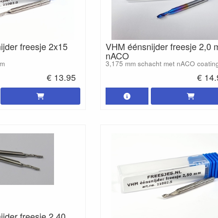
jder freesje 2x15
VHM éénsnijder freesje 2,0
nACO
mm
3,175 mm schacht met nACO coatin
€ 13.95
€ 14
jder freesje 2,40