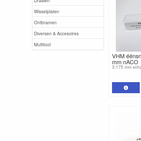
Draaien
Wisselplaten
Ontbramen
Diversen & Accesoires
Multitool
VHM éénsni
mm nACO
3,175 mm sch