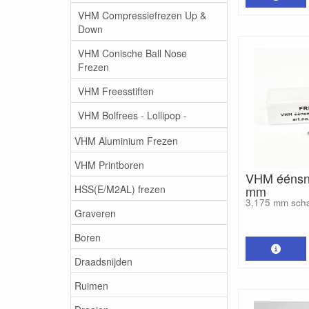
VHM Compressiefrezen Up &
Down
VHM Conische Ball Nose
Frezen
VHM Freesstiften
VHM Bolfrees - Lollipop -
VHM Aluminium Frezen
VHM Printboren
VHM éénsni
HSS(E/M2AL) frezen
mm
3,175 mm sch
Graveren
Boren
Draadsnijden
Ruimen