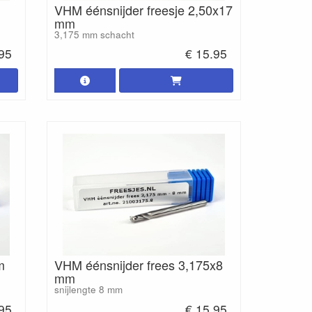
VHM éénsnijder freesje 2,50x17
mm
3,175 mm schacht
.95
€ 15.95
m
VHM éénsnijder frees 3,175x8
mm
snijlengte 8 mm
.95
€ 15.95