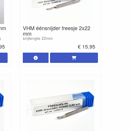
 mm
VHM éénsnijder freesje 2x22
mm
g
snijlengte 22mm
.95
€ 15.95