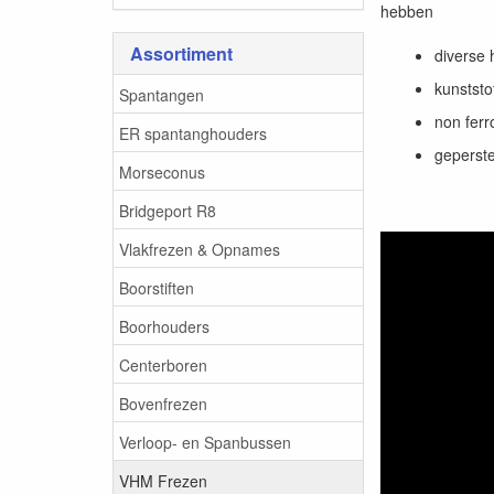
hebben
Assortiment
diverse 
kunststo
Spantangen
non ferr
ER spantanghouders
geperste
Morseconus
Bridgeport R8
Vlakfrezen & Opnames
Boorstiften
Boorhouders
Centerboren
Bovenfrezen
Verloop- en Spanbussen
VHM Frezen