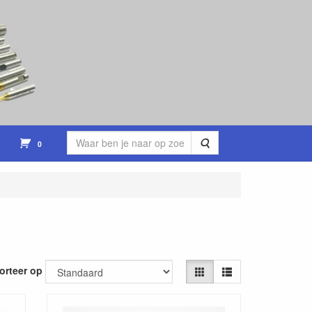
Zoeken
0
orteer op