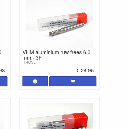
0
VHM aluminium ruw frees 6,0
mm - 3F
HRC55
.98
€ 24.95