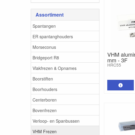
Assortiment
Spantangen
ER spantanghouders
Morseconus
VHM alumin
Bridgeport R8
mm - 3F
HRC55
Vlakfrezen & Opnames
Boorstiften
Boorhouders
Centerboren
Bovenfrezen
Verloop- en Spanbussen
VHM Frezen