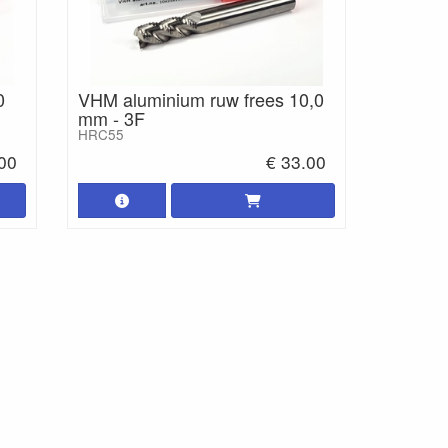
0
VHM aluminium ruw frees 10,0
mm - 3F
HRC55
.00
€ 33.00