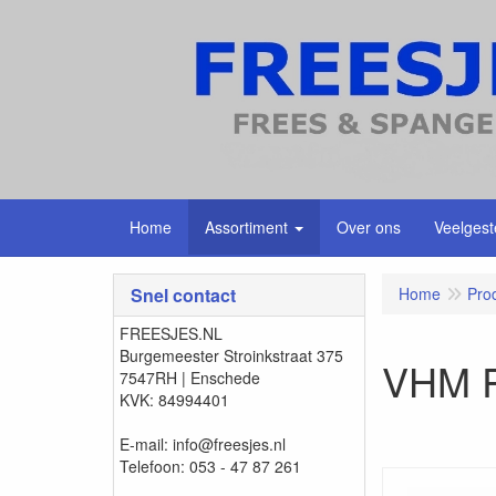
Home
Assortiment
Over ons
Veelgest
Snel contact
Home
Pro
FREESJES.NL
Burgemeester Stroinkstraat 375
VHM R
7547RH | Enschede
KVK: 84994401
E-mail: info@freesjes.nl
Telefoon: 053 - 47 87 261