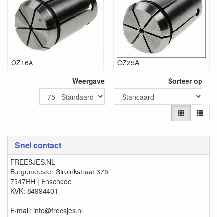
OZ16A
OZ25A
Weergave
Sorteer op
Snel contact
FREESJES.NL
Burgemeester Stroinkstraat 375
7547RH | Enschede
KVK: 84994401
E-mail: info@freesjes.nl